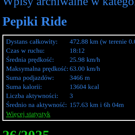
Wpisy archiwalne w kategor
Pepiki Ride
Dystans całkowity:
472.88 km (w terenie 0
Czas w ruchu:
18:12
Średnia prędkość:
25.98 km/h
Maksymalna prędkość:
63.00 km/h
Suma podjazdów:
3466 m
Suma kalorii:
13604 kcal
Liczba aktywności:
3
Średnio na aktywność:
157.63 km i 6h 04m
Więcej statystyk