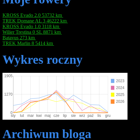
KROSS Evado 2.0
53732 km
TREK Domane AL 3
46222 km
KROSS Evado 1.0
3118 km
Wilier Trestina 0 SL
8871 km
Batavus
273 km
TREK Marlin 8
5414 km
Wykres roczny
Archiwum bloga