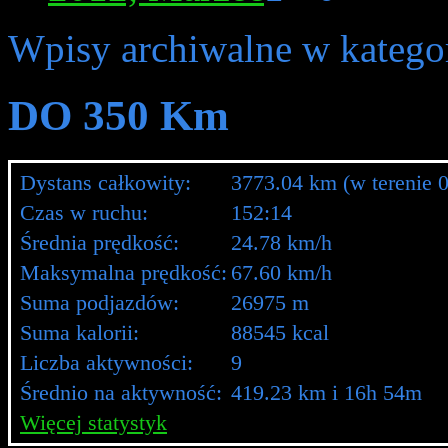
Wpisy archiwalne w kategor
DO 350 Km
Dystans całkowity:
3773.04 km (w terenie 
Czas w ruchu:
152:14
Średnia prędkość:
24.78 km/h
Maksymalna prędkość:
67.60 km/h
Suma podjazdów:
26975 m
Suma kalorii:
88545 kcal
Liczba aktywności:
9
Średnio na aktywność:
419.23 km i 16h 54m
Więcej statystyk