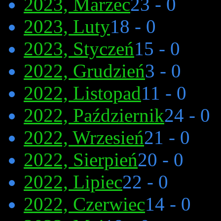
2023, Marzec
23 - 0
2023, Luty
18 - 0
2023, Styczeń
15 - 0
2022, Grudzień
3 - 0
2022, Listopad
11 - 0
2022, Październik
24 - 0
2022, Wrzesień
21 - 0
2022, Sierpień
20 - 0
2022, Lipiec
22 - 0
2022, Czerwiec
14 - 0