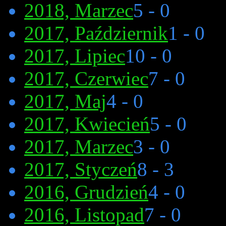
2018, Marzec
5 - 0
2017, Październik
1 - 0
2017, Lipiec
10 - 0
2017, Czerwiec
7 - 0
2017, Maj
4 - 0
2017, Kwiecień
5 - 0
2017, Marzec
3 - 0
2017, Styczeń
8 - 3
2016, Grudzień
4 - 0
2016, Listopad
7 - 0