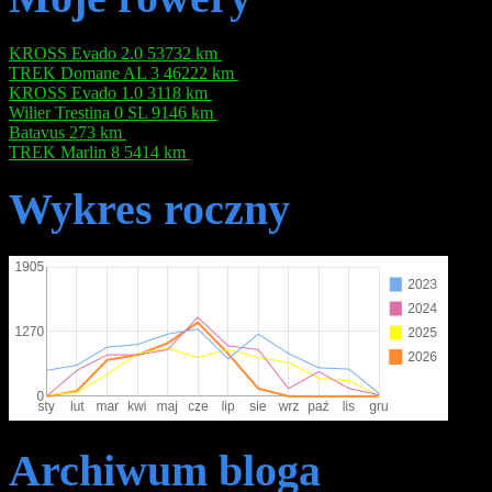
KROSS Evado 2.0
53732 km
TREK Domane AL 3
46222 km
KROSS Evado 1.0
3118 km
Wilier Trestina 0 SL
9146 km
Batavus
273 km
TREK Marlin 8
5414 km
Wykres roczny
Archiwum bloga