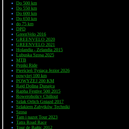
Do 500 km
Do 550 km
Do 600 km
Do 650 km
do 75 km
DPD
GreenVelo 2016
GREENVELO 2020
GREENVELO 2021
Holandia - Zelandia 2015
Lubuska Szosa 2025
MTB
Pepiki Ride
Pierścień Tysiąca Jezior 2026
powyżej 100 km
POWYŻEJ 200 KM
Rajd Doliną Dunajca
Rapha Festive 500 2015
Roweroholicy Chillout
Szlak Orlich Gniazd 2017
Szlakiem Zabytków Techniki
Szosa
Tam i nazot Tour 2023
Tatra Road Race
Tour de Bałtic 2012