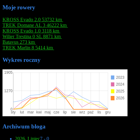
Moje rowery
KROSS Evado 2.0
53732 km
TREK Domane AL 3
46222 km
KROSS Evado 1.0
3118 km
Wilier Trestina 0 SL
8871 km
Batavus
273 km
TREK Marlin 8
5414 km
Wykres roczny
Archiwum bloga
2026, Lipiec
7 - 0