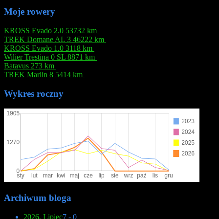
Moje rowery
KROSS Evado 2.0
53732 km
TREK Domane AL 3
46222 km
KROSS Evado 1.0
3118 km
Wilier Trestina 0 SL
8871 km
Batavus
273 km
TREK Marlin 8
5414 km
Wykres roczny
Archiwum bloga
2026, Lipiec
7 - 0