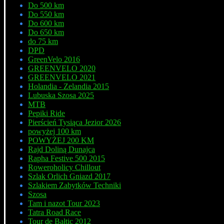
Do 500 km
Do 550 km
Do 600 km
Do 650 km
do 75 km
DPD
GreenVelo 2016
GREENVELO 2020
GREENVELO 2021
Holandia - Zelandia 2015
Lubuska Szosa 2025
MTB
Pepiki Ride
Pierścień Tysiąca Jezior 2026
powyżej 100 km
POWYŻEJ 200 KM
Rajd Doliną Dunajca
Rapha Festive 500 2015
Roweroholicy Chillout
Szlak Orlich Gniazd 2017
Szlakiem Zabytków Techniki
Szosa
Tam i nazot Tour 2023
Tatra Road Race
Tour de Bałtic 2012