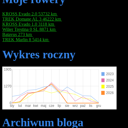
KROSS Evado 2.0
53732 km
TREK Domane AL 3
46222 km
KROSS Evado 1.0
3118 km
Wilier Trestina 0 SL
8871 km
Batavus
273 km
TREK Marlin 8
5414 km
Wykres roczny
Archiwum bloga